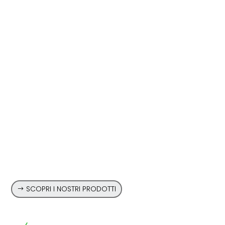
Lavorazioni
Personalizzate e
Imballaggi su Misura
PTH è in grado di soddisfare le richieste dei clienti
eseguendo sia lavorazioni particolari che
applicazioni e imballaggi su richiesta
SCOPRI I NOSTRI PRODOTTI